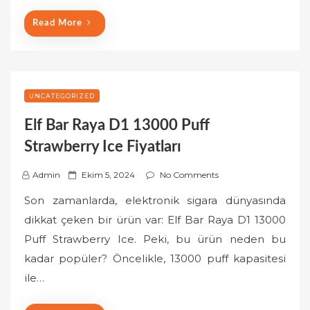
Read More
UNCATEGORIZED
Elf Bar Raya D1 13000 Puff
Strawberry Ice Fiyatları
P
Admin
Ekim 5, 2024
No Comments
o
Son zamanlarda, elektronik sigara dünyasında
s
dikkat çeken bir ürün var: Elf Bar Raya D1 13000
t
Puff Strawberry Ice. Peki, bu ürün neden bu
e
kadar popüler? Öncelikle, 13000 puff kapasitesi
d
o
ile…
n