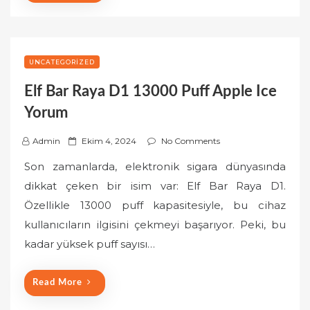
UNCATEGORIZED
Elf Bar Raya D1 13000 Puff Apple Ice
Yorum
P
Admin
Ekim 4, 2024
No Comments
o
Son zamanlarda, elektronik sigara dünyasında
s
dikkat çeken bir isim var: Elf Bar Raya D1.
t
Özellikle 13000 puff kapasitesiyle, bu cihaz
e
kullanıcıların ilgisini çekmeyi başarıyor. Peki, bu
d
o
kadar yüksek puff sayısı…
n
Read More