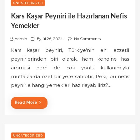
UNCATEGORIZED
Kars Kaşar Peyniri ile Hazırlanan Nefis
Yemekler
P
Admin
Eylül 26, 2024
No Comments
o
Kars kaşar peyniri, Türkiye’nin en lezzetli
s
peynirlerinden biri olarak, hem kendine has
t
aroması hem de çok yönlü kullanımıyla
e
mutfaklarda özel bir yere sahiptir. Peki, bu nefis
d
o
peynirle hangi yemekleri hazırlayabiliriz?…
n
Read More
UNCATEGORIZED