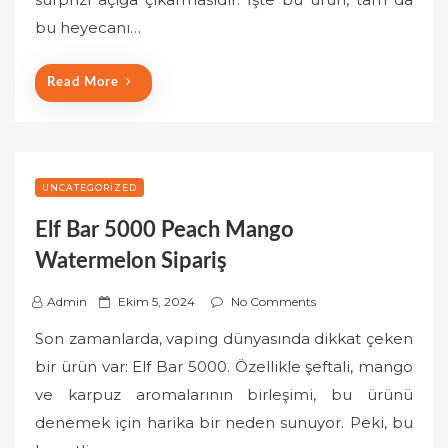
o
bu heyecanı…
n
Read More
UNCATEGORIZED
Elf Bar 5000 Peach Mango
Watermelon Sipariş
P
Admin
Ekim 5, 2024
No Comments
o
Son zamanlarda, vaping dünyasında dikkat çeken
s
bir ürün var: Elf Bar 5000. Özellikle şeftali, mango
t
ve karpuz aromalarının birleşimi, bu ürünü
e
denemek için harika bir neden sunuyor. Peki, bu
d
o