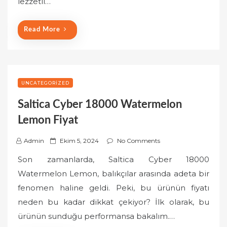
lezzetli…
n
Read More
UNCATEGORIZED
Saltica Cyber 18000 Watermelon
Lemon Fiyat
P
Admin
Ekim 5, 2024
No Comments
o
Son zamanlarda, Saltica Cyber 18000
s
Watermelon Lemon, balıkçılar arasında adeta bir
t
fenomen haline geldi. Peki, bu ürünün fiyatı
e
neden bu kadar dikkat çekiyor? İlk olarak, bu
d
o
ürünün sunduğu performansa bakalım.…
n