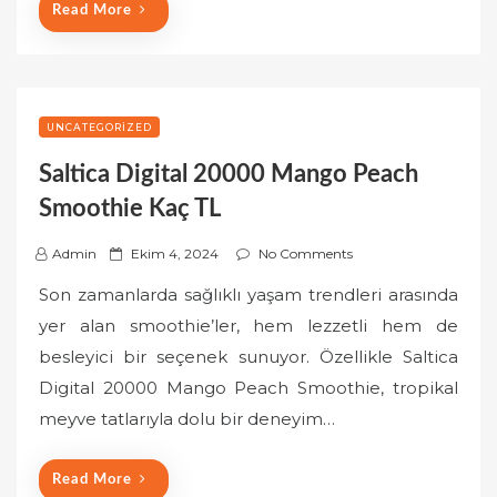
Read More
UNCATEGORIZED
Saltica Digital 20000 Mango Peach
Smoothie Kaç TL
P
Admin
Ekim 4, 2024
No Comments
o
Son zamanlarda sağlıklı yaşam trendleri arasında
s
yer alan smoothie’ler, hem lezzetli hem de
t
besleyici bir seçenek sunuyor. Özellikle Saltica
e
Digital 20000 Mango Peach Smoothie, tropikal
d
o
meyve tatlarıyla dolu bir deneyim…
n
Read More