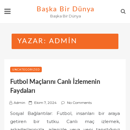
Skip
Başka Bir Dünya
to
Başka Bir Dünya
content
YAZAR:
ADMIN
UNCATEGORIZED
Futbol Maçlarını Canlı İzlemenin
Faydaları
P
Admin
Ekim 7, 2024
No Comments
o
Sosyal Bağlantılar: Futbol, insanları bir araya
s
getiren bir tutku. Canlı maç izlemek,
t
arkadaşlarınızla, ailenizle veya yeni tanıştığınız