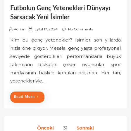
Futbolun Genç Yetenekleri Dünyayı
Sarsacak Yeni İsimler
P
Admin
Eylül 17, 2024
No Comments
o
Kim bu genç yetenekler? İsimler, son yıllarda
s
hızla öne çıkıyor. Mesela, genç yaşta profesyonel
t
seviyede gösterdikleri performanslarla büyük
e
takımların dikkatini çeken oyuncular, spor
d
o
medyasının başlıca konuları arasında. Her biri,
n
yetenekleriyle…
Read More
Yazı
Önceki
31
Sonraki