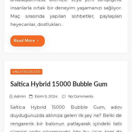
e
insanlarla ortak bir deneyim yaşamanızı sağlıyor.
d
o
Maç sırasında yapılan sohbetler, paylaşılan
n
heyecanlar, dostlukları…
Read More
UNCATEGORIZED
Saltica Hybrid 15000 Bubble Gum
P
Admin
Ekim 5, 2024
No Comments
o
Saltica Hybrid 15000 Bubble Gum, adını
s
duyduğunuzda aklınıza gelen ilk şey ne? Belki de
t
rengarenk bir balonun patlayarak içindeki tatlı
e
sürprizi açığa çıkarmasıdır. İşte bu ürün, tam da
d