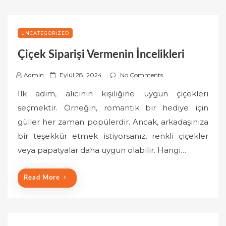
UNCATEGORIZED
Çiçek Siparişi Vermenin İncelikleri
P
Admin
Eylül 28, 2024
No Comments
o
İlk adım, alıcının kişiliğine uygun çiçekleri
s
seçmektir. Örneğin, romantik bir hediye için
t
güller her zaman popülerdir. Ancak, arkadaşınıza
e
bir teşekkür etmek istiyorsanız, renkli çiçekler
d
o
veya papatyalar daha uygun olabilir. Hangi…
n
Read More