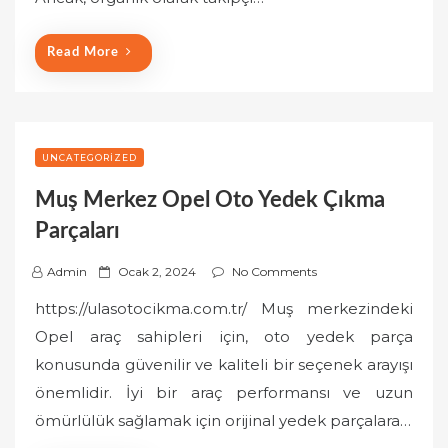
Read More
UNCATEGORIZED
Muş Merkez Opel Oto Yedek Çıkma
Parçaları
P
Admin
Ocak 2, 2024
No Comments
o
https://ulasotocikma.com.tr/ Muş merkezindeki
s
Opel araç sahipleri için, oto yedek parça
t
konusunda güvenilir ve kaliteli bir seçenek arayışı
e
önemlidir. İyi bir araç performansı ve uzun
d
o
ömürlülük sağlamak için orijinal yedek parçalara…
n