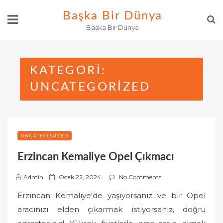
Skip
Başka Bir Dünya
to
Başka Bir Dünya
content
KATEGORI:
UNCATEGORIZED
UNCATEGORIZED
Erzincan Kemaliye Opel Çıkmacı
P
Admin
Ocak 22, 2024
No Comments
o
Erzincan Kemaliye'de yaşıyorsanız ve bir Opel
s
aracınızı elden çıkarmak istiyorsanız, doğru
t