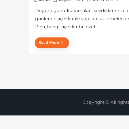
o
Doğum günü kutlamaları, sevdiklerimizi mu
s
günlerde çiçekler ile yapılan süslemeler, o
t
e
Peki, hangi çiçekler bu özel…
d
o
Read More
n
Copyright © All right