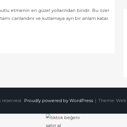
tlu etmenin en güzel yollarından biridir. Bu özel
rtamı canlandırır ve kutlamaya ayrı bir anlam katar.
s reserved.
Proudly powered by WordPress
|
Theme: Web