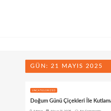
Skip
to
content
GÜN:
21 MAYIS 2025
UNCATEGORIZED
Doğum Günü Çiçekleri İle Kutlama
P
Admin
Mayıs 21, 2025
No Comments