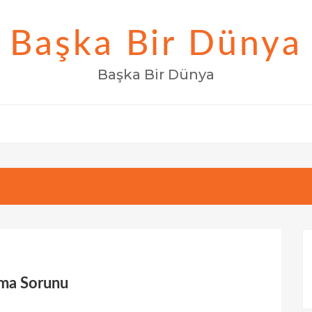
Başka Bir Dünya
Başka Bir Dünya
ama Sorunu