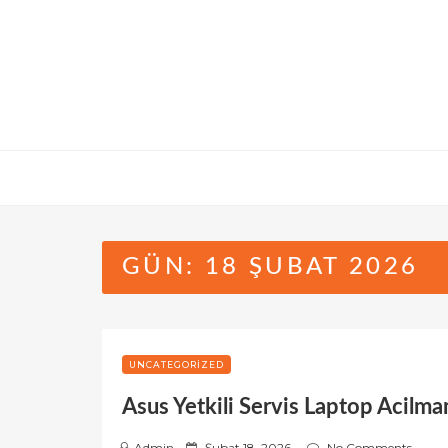
Skip
to
content
GÜN:
18 ŞUBAT 2026
UNCATEGORIZED
Asus Yetkili Servis Laptop Acilm
P
Admin
Şubat 18, 2026
No Comments