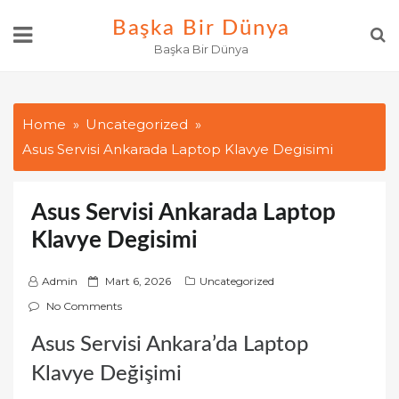
Skip
Başka Bir Dünya
to
Başka Bir Dünya
content
Home
Uncategorized
Asus Servisi Ankarada Laptop Klavye Degisimi
Asus Servisi Ankarada Laptop
Klavye Degisimi
P
Admin
Mart 6, 2026
Uncategorized
o
No Comments
s
Asus Servisi Ankara’da Laptop
t
e
Klavye Değişimi
d