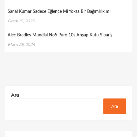
Sanal Kumar Sadece Eğlence Mi Yoksa Bir Bağımlılık mı
Ocak 10, 2025
Alec Bradley Mundial No5 Puro 10s Ahşap Kutu Sipariş
Ekim 26, 2024
Ara
Ara