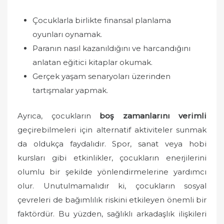
Çocuklarla birlikte finansal planlama
oyunları oynamak.
Paranın nasıl kazanıldığını ve harcandığını
anlatan eğitici kitaplar okumak.
Gerçek yaşam senaryoları üzerinden
tartışmalar yapmak.
Ayrıca, çocukların
boş zamanlarını verimli
geçirebilmeleri için alternatif aktiviteler sunmak
da oldukça faydalıdır. Spor, sanat veya hobi
kursları gibi etkinlikler, çocukların enerjilerini
olumlu bir şekilde yönlendirmelerine yardımcı
olur. Unutulmamalıdır ki, çocukların sosyal
çevreleri de bağımlılık riskini etkileyen önemli bir
faktördür. Bu yüzden, sağlıklı arkadaşlık ilişkileri