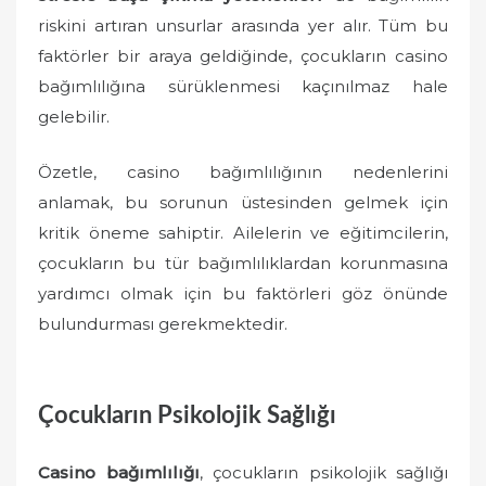
riskini artıran unsurlar arasında yer alır. Tüm bu
faktörler bir araya geldiğinde, çocukların casino
bağımlılığına sürüklenmesi kaçınılmaz hale
gelebilir.
Özetle, casino bağımlılığının nedenlerini
anlamak, bu sorunun üstesinden gelmek için
kritik öneme sahiptir. Ailelerin ve eğitimcilerin,
çocukların bu tür bağımlılıklardan korunmasına
yardımcı olmak için bu faktörleri göz önünde
bulundurması gerekmektedir.
Çocukların Psikolojik Sağlığı
Casino bağımlılığı
, çocukların psikolojik sağlığı