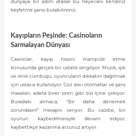
dünyaya bir adım atarak bu heyecanı kendiniz
keşfetme şansı bulabilirsiniz.
Kayıpların Peşinde: Casinoların
Sarmalayan Dünyası
Casinolar, kayıp hissini manipüle etme
konusunda gerçek bir ustalık sergiliyor. Müzik, ışık
ve renk cümbüşü, oyuncuların dikkatini dağıtmak
için ustaca kullanılıyor. Göz alıcı otomatlar ve şans
masaları, adeta birer siren gibi sizi içine çekiyor.
Buradaki atmaca, “Bir daha denemek
zorundasın!” mesajını veriyor. Bu cazibe, bir
oyunun kaybedilmesiyle devam ediyor;
kaybettikçe kazanma arzunuz artıyor.