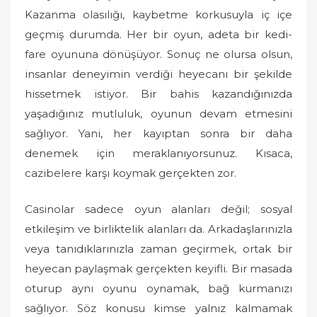
d
Kazanma olasılığı, kaybetme korkusuyla iç içe
o
geçmiş durumda. Her bir oyun, adeta bir kedi-
n
fare oyununa dönüşüyor. Sonuç ne olursa olsun,
insanlar deneyimin verdiği heyecanı bir şekilde
hissetmek istiyor. Bir bahis kazandığınızda
yaşadığınız mutluluk, oyunun devam etmesini
sağlıyor. Yani, her kayıptan sonra bir daha
denemek için meraklanıyorsunuz. Kısaca,
cazibelere karşı koymak gerçekten zor.
Casinolar sadece oyun alanları değil; sosyal
etkileşim ve birliktelik alanları da. Arkadaşlarınızla
veya tanıdıklarınızla zaman geçirmek, ortak bir
heyecan paylaşmak gerçekten keyifli. Bir masada
oturup aynı oyunu oynamak, bağ kurmanızı
sağlıyor. Söz konusu kimse yalnız kalmamak