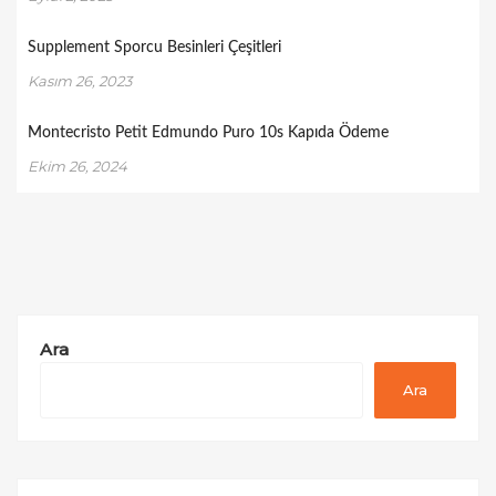
Supplement Sporcu Besinleri Çeşitleri
Kasım 26, 2023
Montecristo Petit Edmundo Puro 10s Kapıda Ödeme
Ekim 26, 2024
Ara
Ara