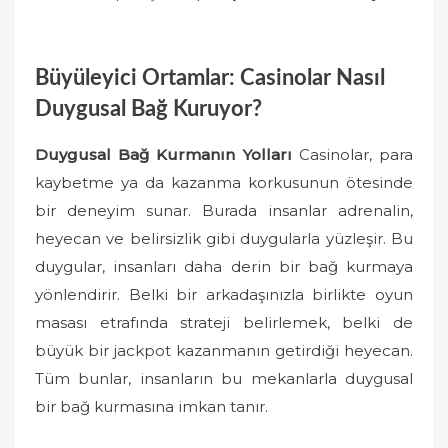
Büyüleyici Ortamlar: Casinolar Nasıl
Duygusal Bağ Kuruyor?
Duygusal Bağ Kurmanın Yolları
Casinolar, para
kaybetme ya da kazanma korkusunun ötesinde
bir deneyim sunar. Burada insanlar adrenalin,
heyecan ve belirsizlik gibi duygularla yüzleşir. Bu
duygular, insanları daha derin bir bağ kurmaya
yönlendirir. Belki bir arkadaşınızla birlikte oyun
masası etrafında strateji belirlemek, belki de
büyük bir jackpot kazanmanın getirdiği heyecan.
Tüm bunlar, insanların bu mekanlarla duygusal
bir bağ kurmasına imkan tanır.