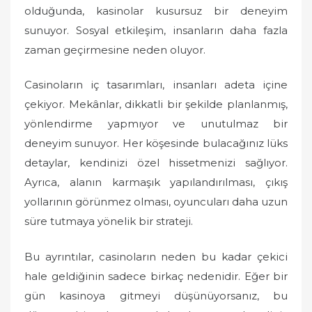
olduğunda, kasinolar kusursuz bir deneyim
sunuyor. Sosyal etkileşim, insanların daha fazla
zaman geçirmesine neden oluyor.
Casinoların iç tasarımları, insanları adeta içine
çekiyor. Mekânlar, dikkatli bir şekilde planlanmış,
yönlendirme yapmıyor ve unutulmaz bir
deneyim sunuyor. Her köşesinde bulacağınız lüks
detaylar, kendinizi özel hissetmenizi sağlıyor.
Ayrıca, alanın karmaşık yapılandırılması, çıkış
yollarının görünmez olması, oyuncuları daha uzun
süre tutmaya yönelik bir strateji.
Bu ayrıntılar, casinoların neden bu kadar çekici
hale geldiğinin sadece birkaç nedenidir. Eğer bir
gün kasinoya gitmeyi düşünüyorsanız, bu