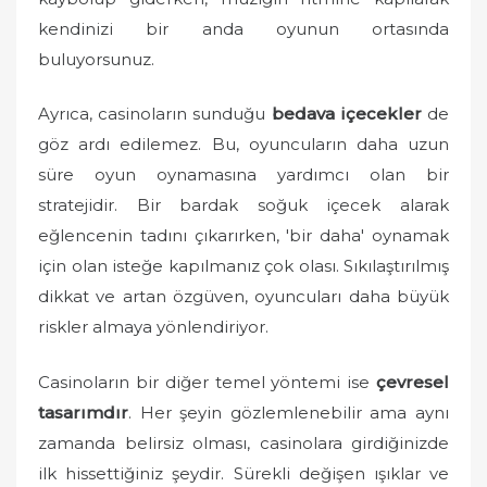
kendinizi bir anda oyunun ortasında
buluyorsunuz.
Ayrıca, casinoların sunduğu
bedava içecekler
de
göz ardı edilemez. Bu, oyuncuların daha uzun
süre oyun oynamasına yardımcı olan bir
stratejidir. Bir bardak soğuk içecek alarak
eğlencenin tadını çıkarırken, 'bir daha' oynamak
için olan isteğe kapılmanız çok olası. Sıkılaştırılmış
dikkat ve artan özgüven, oyuncuları daha büyük
riskler almaya yönlendiriyor.
Casinoların bir diğer temel yöntemi ise
çevresel
tasarımdır
. Her şeyin gözlemlenebilir ama aynı
zamanda belirsiz olması, casinolara girdiğinizde
ilk hissettiğiniz şeydir. Sürekli değişen ışıklar ve