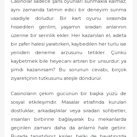
Casinolar sadece şans oyunları sunmakla kalmaz;
aynı zamanda tatmin edici bir deneyim sunma
vaadiyle doludur. Bir kart oyunu sırasında
hissedilen gerilim, yaşamın sıradan anlarının
üzerine bir serinlik ekler. Her kazanılan el, adeta
bir zafer halesi yaratırken, kaybedilen her turlu ise
yeniden deneme arzusunu tetikler. Çünkü
kaybetmek bile heyecanı artıran bir unsurdur; ya
şimdi kazanırsam? Bu sorunun cevabı, birçok
ziyaretçinin tutkusunu ateşle döndürür.
Casinoların çekim gücünün bir başka yüzü de
sosyal etkileşimdir. Masalar etrafında kurulan
dostluklar, arkadaşlıklar veya sıradan sohbetler,
insanları birbirine bağlayarak bu mekanlarda
geçirilen zamanı daha da anlamlı hale getirir.
Burada tanıştığınız kişiler, belki de hayatınızda