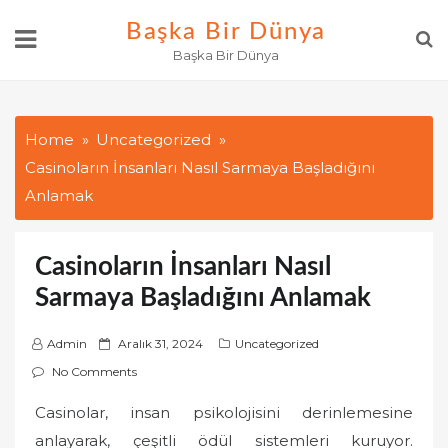
Skip
Başka Bir Dünya
to
Başka Bir Dünya
content
Home
Uncategorized
Casinoların İnsanları Nasıl Sarmaya Başladığını
Anlamak
Casinoların İnsanları Nasıl
Sarmaya Başladığını Anlamak
P
Admin
Aralık 31, 2024
Uncategorized
o
No Comments
s
Casinolar, insan psikolojisini derinlemesine
t
anlayarak, çeşitli ödül sistemleri kuruyor.
e