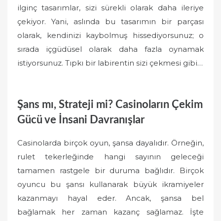
ilginç tasarımlar, sizi sürekli olarak daha ileriye
çekiyor. Yani, aslında bu tasarımın bir parçası
olarak, kendinizi kaybolmuş hissediyorsunuz; o
sırada içgüdüsel olarak daha fazla oynamak
istiyorsunuz. Tıpkı bir labirentin sizi çekmesi gibi…
Şans mı, Strateji mi? Casinoların Çekim
Gücü ve İnsani Davranışlar
Casinolarda birçok oyun, şansa dayalıdır. Örneğin,
rulet tekerleğinde hangi sayının geleceği
tamamen rastgele bir duruma bağlıdır. Birçok
oyuncu bu şansı kullanarak büyük ikramiyeler
kazanmayı hayal eder. Ancak, şansa bel
bağlamak her zaman kazanç sağlamaz. İşte