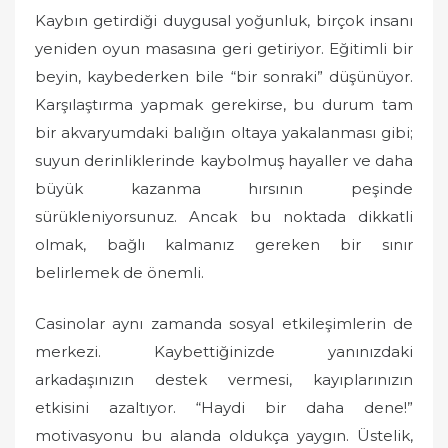
Kaybın getirdiği duygusal yoğunluk, birçok insanı
yeniden oyun masasına geri getiriyor. Eğitimli bir
beyin, kaybederken bile “bir sonraki” düşünüyor.
Karşılaştırma yapmak gerekirse, bu durum tam
bir akvaryumdaki balığın oltaya yakalanması gibi;
suyun derinliklerinde kaybolmuş hayaller ve daha
büyük kazanma hırsının peşinde
sürükleniyorsunuz. Ancak bu noktada dikkatli
olmak, bağlı kalmanız gereken bir sınır
belirlemek de önemli.
Casinolar aynı zamanda sosyal etkileşimlerin de
merkezi. Kaybettiğinizde yanınızdaki
arkadaşınızın destek vermesi, kayıplarınızın
etkisini azaltıyor. “Haydi bir daha dene!”
motivasyonu bu alanda oldukça yaygın. Üstelik,