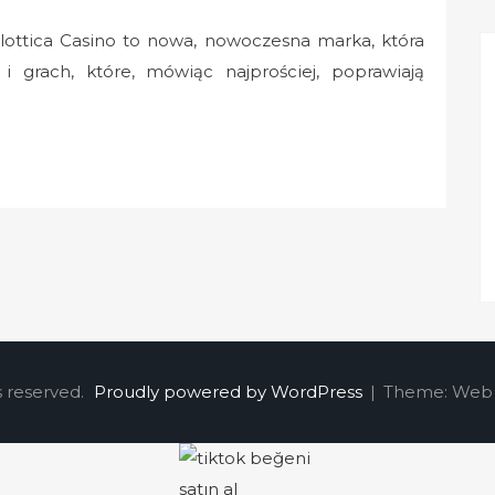
 Slottica Casino to nowa, nowoczesna marka, która
 grach, które, mówiąc najprościej, poprawiają
s reserved.
Proudly powered by WordPress
|
Theme: Web