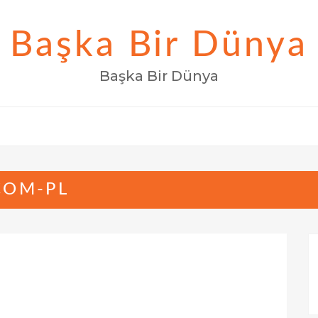
Başka Bir Dünya
Başka Bir Dünya
COM-PL