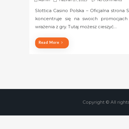
o
Slottica Casino Polska – Oficjalna strona
s
koncentruje się na swoich promocjach i
t
e
wrażenia z gry. Tutaj możesz cieszyć…
d
o
Read More
n
Copyright © All right