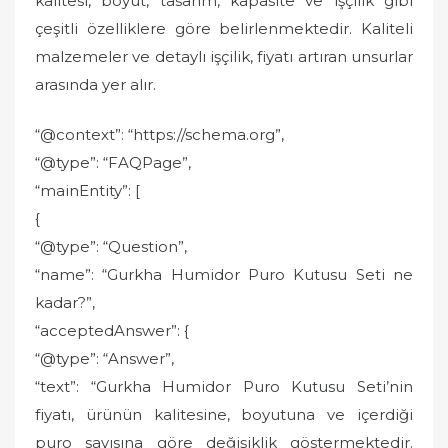
kalitesi, boyut, tasarım, kapasite ve işçilik gibi
çeşitli özelliklere göre belirlenmektedir. Kaliteli
malzemeler ve detaylı işçilik, fiyatı artıran unsurlar
arasında yer alır.
“@context”: “https://schema.org”,
“@type”: “FAQPage”,
“mainEntity”: [
{
“@type”: “Question”,
“name”: “Gurkha Humidor Puro Kutusu Seti ne
kadar?”,
“acceptedAnswer”: {
“@type”: “Answer”,
“text”: “Gurkha Humidor Puro Kutusu Seti’nin
fiyatı, ürünün kalitesine, boyutuna ve içerdiği
puro sayısına göre değişiklik göstermektedir.