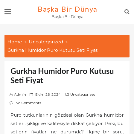
Skip
Başka Bir Dünya
to
Başka Bir Dünya
content
Home
Uncategorized
Gurkha Humidor Puro Kutusu Seti Fiyat
Gurkha Humidor Puro Kutusu
Seti Fiyat
P
Admin
Ekim 26, 2024
Uncategorized
o
No Comments
s
Puro tutkunlarının gözdesi olan Gurkha humidor
t
setleri, şıklığı ve kalitesiyle dikkat çekiyor. Peki, bu
e
d
setlerin fiyatları ne durumda? İlginç bir soru,