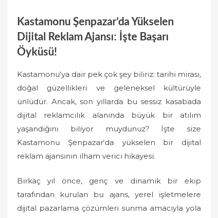
Kastamonu Şenpazar’da Yükselen
Dijital Reklam Ajansı: İşte Başarı
Öyküsü!
Kastamonu'ya dair pek çok şey biliriz: tarihi mirası,
doğal güzellikleri ve geleneksel kültürüyle
ünlüdür. Ancak, son yıllarda bu sessiz kasabada
dijital reklamcılık alanında büyük bir atılım
yaşandığını biliyor muydunuz? İşte size
Kastamonu Şenpazar'da yükselen bir dijital
reklam ajansının ilham verici hikayesi.
Birkaç yıl önce, genç ve dinamik bir ekip
tarafından kurulan bu ajans, yerel işletmelere
dijital pazarlama çözümleri sunma amacıyla yola