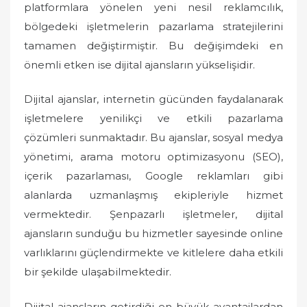
platformlara yönelen yeni nesil reklamcılık,
bölgedeki işletmelerin pazarlama stratejilerini
tamamen değiştirmiştir. Bu değişimdeki en
önemli etken ise dijital ajansların yükselişidir.
Dijital ajanslar, internetin gücünden faydalanarak
işletmelere yenilikçi ve etkili pazarlama
çözümleri sunmaktadır. Bu ajanslar, sosyal medya
yönetimi, arama motoru optimizasyonu (SEO),
içerik pazarlaması, Google reklamları gibi
alanlarda uzmanlaşmış ekipleriyle hizmet
vermektedir. Şenpazarlı işletmeler, dijital
ajansların sunduğu bu hizmetler sayesinde online
varlıklarını güçlendirmekte ve kitlelere daha etkili
bir şekilde ulaşabilmektedir.
Dijital ajansların getirdiği en büyük avantajlardan