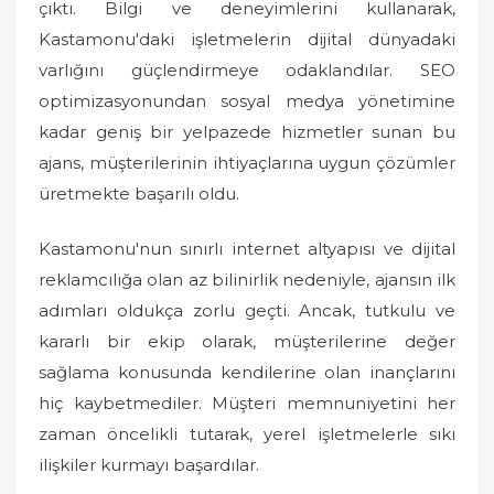
çıktı. Bilgi ve deneyimlerini kullanarak,
Kastamonu'daki işletmelerin dijital dünyadaki
varlığını güçlendirmeye odaklandılar. SEO
optimizasyonundan sosyal medya yönetimine
kadar geniş bir yelpazede hizmetler sunan bu
ajans, müşterilerinin ihtiyaçlarına uygun çözümler
üretmekte başarılı oldu.
Kastamonu'nun sınırlı internet altyapısı ve dijital
reklamcılığa olan az bilinirlik nedeniyle, ajansın ilk
adımları oldukça zorlu geçti. Ancak, tutkulu ve
kararlı bir ekip olarak, müşterilerine değer
sağlama konusunda kendilerine olan inançlarını
hiç kaybetmediler. Müşteri memnuniyetini her
zaman öncelikli tutarak, yerel işletmelerle sıkı
ilişkiler kurmayı başardılar.