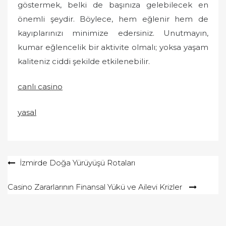
göstermek, belki de başınıza gelebilecek en
önemli şeydir. Böylece, hem eğlenir hem de
kayıplarınızı minimize edersiniz. Unutmayın,
kumar eğlencelik bir aktivite olmalı; yoksa yaşam
kaliteniz ciddi şekilde etkilenebilir.
canlı casino
yasal
Yazı
İzmirde Doğa Yürüyüşü Rotaları
gezinmesi
Casino Zararlarının Finansal Yükü ve Ailevi Krizler