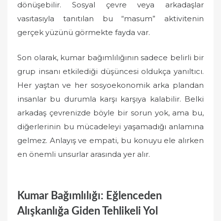
dönüşebilir. Sosyal çevre veya arkadaşlar
vasıtasıyla tanıtılan bu “masum” aktivitenin
gerçek yüzünü görmekte fayda var.
Son olarak, kumar bağımlılığının sadece belirli bir
grup insanı etkilediği düşüncesi oldukça yanıltıcı.
Her yaştan ve her sosyoekonomik arka plandan
insanlar bu durumla karşı karşıya kalabilir. Belki
arkadaş çevrenizde böyle bir sorun yok, ama bu,
diğerlerinin bu mücadeleyi yaşamadığı anlamına
gelmez. Anlayış ve empati, bu konuyu ele alırken
en önemli unsurlar arasında yer alır.
Kumar Bağımlılığı: Eğlenceden
Alışkanlığa Giden Tehlikeli Yol