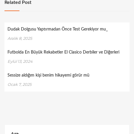
Related Post
Dudak Dolgusu Yaptırmadan Önce Test Gerekiyor mu_
Aralık 8, 2025
Futbolda En Büyük Rekabetler El Clasico Derbiler ve Diğerleri
Eylül 13, 2024
Sessize aldığım kişi benim hikayemi görür mü
Ocak 7, 2025
Ara