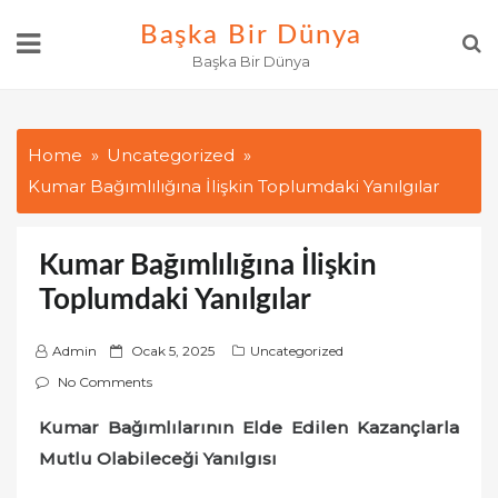
Skip
Başka Bir Dünya
to
Başka Bir Dünya
content
Home
Uncategorized
Kumar Bağımlılığına İlişkin Toplumdaki Yanılgılar
Kumar Bağımlılığına İlişkin
Toplumdaki Yanılgılar
P
Admin
Ocak 5, 2025
Uncategorized
o
No Comments
s
Kumar Bağımlılarının Elde Edilen Kazançlarla
t
Mutlu Olabileceği Yanılgısı
e
d