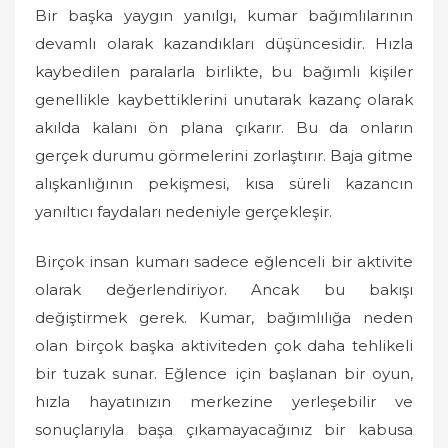
o
Bir başka yaygın yanılgı, kumar bağımlılarının
n
devamlı olarak kazandıkları düşüncesidir. Hızla
kaybedilen paralarla birlikte, bu bağımlı kişiler
genellikle kaybettiklerini unutarak kazanç olarak
akılda kalanı ön plana çıkarır. Bu da onların
gerçek durumu görmelerini zorlaştırır. Baja gitme
alışkanlığının pekişmesi, kısa süreli kazancın
yanıltıcı faydaları nedeniyle gerçekleşir.
Birçok insan kumarı sadece eğlenceli bir aktivite
olarak değerlendiriyor. Ancak bu bakışı
değiştirmek gerek. Kumar, bağımlılığa neden
olan birçok başka aktiviteden çok daha tehlikeli
bir tuzak sunar. Eğlence için başlanan bir oyun,
hızla hayatınızın merkezine yerleşebilir ve
sonuçlarıyla başa çıkamayacağınız bir kabusa