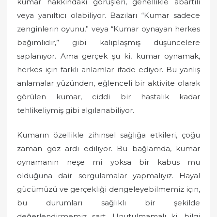
kumar hakkındaki görüşleri, genellikle abartılı
veya yanıltıcı olabiliyor. Bazıları “Kumar sadece
zenginlerin oyunu,” veya “Kumar oynayan herkes
bağımlıdır,” gibi kalıplaşmış düşüncelere
saplanıyor. Ama gerçek şu ki, kumar oynamak,
herkes için farklı anlamlar ifade ediyor. Bu yanlış
anlamalar yüzünden, eğlenceli bir aktivite olarak
görülen kumar, ciddi bir hastalık kadar
tehlikeliymiş gibi algılanabiliyor.
Kumarın özellikle zihinsel sağlığa etkileri, çoğu
zaman göz ardı ediliyor. Bu bağlamda, kumar
oynamanın neşe mi yoksa bir kabus mu
olduğuna dair sorgulamalar yapmalıyız. Hayal
gücümüzü ve gerçekliği dengeleyebilmemiz için,
bu durumları sağlıklı bir şekilde
değerlendirmemiz şart. Unutulmamalı ki, bilgi