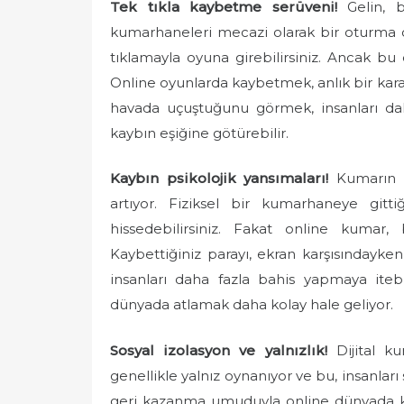
Tek tıkla kaybetme serüveni!
Gelin, bu
kumarhaneleri mecazi olarak bir oturma od
tıklamayla oyuna girebilirsiniz. Ancak b
Online oyunlarda kaybetmek, anlık bir karar
havada uçuştuğunu görmek, insanları daha 
kaybın eşiğine götürebilir.
Kaybın psikolojik yansımaları!
Kumarın ps
artıyor. Fiziksel bir kumarhaneye gittiğ
hissedebilirsiniz. Fakat online kuma
Kaybettiğiniz parayı, ekran karşısındayken
insanları daha fazla bahis yapmaya itebi
dünyada atlamak daha kolay hale geliyor.
Sosyal izolasyon ve yalnızlık!
Dijital ku
genellikle yalnız oynanıyor ve bu, insanları 
geri kazanma umuduyla online dünyada kay