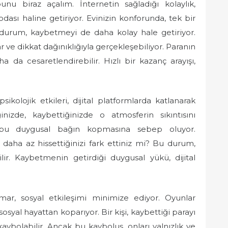
nu biraz açalım. İnternetin sağladığı kolaylık,
ası haline getiriyor. Evinizin konforunda, tek bir
u durum, kaybetmeyi de daha kolay hale getiriyor.
 ve dikkat dağınıklığıyla gerçekleşebiliyor. Paranın
da cesaretlendirebilir. Hızlı bir kazanç arayışı,
ikolojik etkileri, dijital platformlarda katlanarak
inizde, kaybettiğinizde o atmosferin sıkıntısını
r, bu duygusal bağın kopmasına sebep oluyor.
 daha az hissettiğinizi fark ettiniz mi? Bu durum,
lir. Kaybetmenin getirdiği duygusal yükü, dijital
mar, sosyal etkileşimi minimize ediyor. Oyunlar
sosyal hayattan koparıyor. Bir kişi, kaybettiği parayı
bolabilir. Ancak bu kayboluş, onları yalnızlık ve