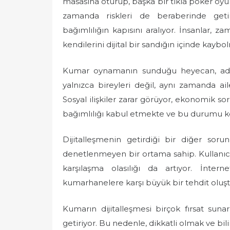
masasına oturup, başka bir tıkla poker oy
e
zamanda riskleri de beraberinde geti
d
bağımlılığın kapısını aralıyor. İnsanlar, za
o
kendilerini dijital bir sandığın içinde kaybo
n
Kumar oynamanın sunduğu heyecan, adeta
yalnızca bireyleri değil, aynı zamanda ail
Sosyal ilişkiler zarar görüyor, ekonomik soru
bağımlılığı kabul etmekte ve bu durumu ke
Dijitalleşmenin getirdiği bir diğer soru
denetlenmeyen bir ortama sahip. Kullanıcılar
karşılaşma olasılığı da artıyor. İnterne
kumarhanelere karşı büyük bir tehdit oluşt
Kumarın dijitalleşmesi birçok fırsat sun
getiriyor. Bu nedenle, dikkatli olmak ve bi