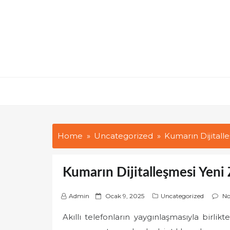
Skip
to
content
Home
Uncategorized
Kumarın Dijitalle
Kumarın Dijitalleşmesi Yeni 
P
Admin
Ocak 9, 2025
Uncategorized
N
o
Akıllı telefonların yaygınlaşmasıyla birli
s
t