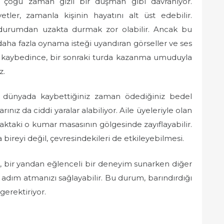
, çoğu zaman gizli bir düşman gibi davranıyor.
tler, zamanla kişinin hayatını alt üst edebilir.
 durumdan uzakta durmak zor olabilir. Ancak bu
daha fazla oynama isteği uyandıran görseller ve ses
yun kaybedince, bir sonraki turda kazanma umuduyla
z.
l dünyada kaybettiğiniz zaman ödediğiniz bedel
arınız da ciddi yaralar alabiliyor. Aile üyeleriyle olan
 uzaktaki o kumar masasının gölgesinde zayıflayabilir.
 bireyi değil, çevresindekileri de etkileyebilmesi.
ar, bir yandan eğlenceli bir deneyim sunarken diğer
 adım atmanızı sağlayabilir. Bu durum, barındırdığı
gerektiriyor.