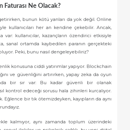
in Faturası Ne Olacak?
 getirirken, bunun kötü yanları da yok değil. Online
yle kullanıcıları her an kendine çekebilir. Ancak,
ar: kullanıcılar, kazançların özendirici etkisiyle
ta, sanal ortamda kaybedilen paranın gerçekteki
luyor. Peki, bunu nasıl dengeleyebiliriz?
nlik konusuna ciddi yatırımlar yapıyor. Blockchain
lığını ve güvenliğini artırırken, yapay zeka da oyun
rada bir sır var: Bu kadar güvenli bir olanak
ıl kontrol edeceği sorusu hala zihinleri kurcalıyor.
çak. Eğlence bir tık ötemizdeyken, kayıpların da aynı
rundayız.
emekle kalmıyor, aynı zamanda toplum üzerindeki
 sosyal ilişkiler ve psikolojik sağlık, bu yeni dijital