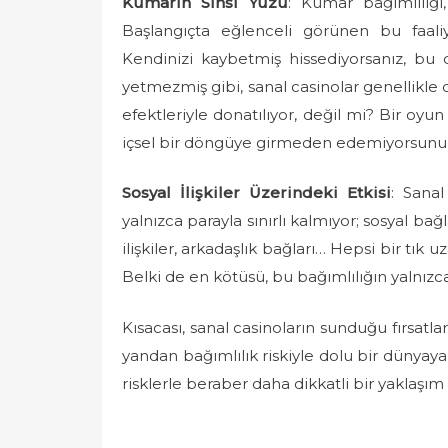
Kumarın Sinsi Yüzü
: Kumar bağımlılığı
Başlangıçta eğlenceli görünen bu faaliye
Kendinizi kaybetmiş hissediyorsanız, bu
yetmezmiş gibi, sanal casinolar genellikle 
efektleriyle donatılıyor, değil mi? Bir o
içsel bir döngüye girmeden edemiyorsunu
Sosyal İlişkiler Üzerindeki Etkisi
: Sana
yalnızca parayla sınırlı kalmıyor; sosyal bağl
ilişkiler, arkadaşlık bağları… Hepsi bir tık
Belki de en kötüsü, bu bağımlılığın yalnızca
Kısacası, sanal casinoların sunduğu fırsatl
yandan bağımlılık riskiyle dolu bir dünyaya
risklerle beraber daha dikkatli bir yaklaşım 