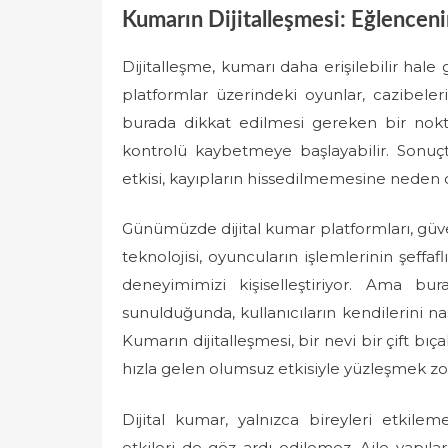
Kumarın Dijitalleşmesi: Eğlencen
Dijitalleşme, kumarı daha erişilebilir hale
platformlar üzerindeki oyunlar, cazibeleri
burada dikkat edilmesi gereken bir nokta v
kontrolü kaybetmeye başlayabilir. Sonuç
etkisi, kayıpların hissedilmemesine neden o
Günümüzde dijital kumar platformları, güve
teknolojisi, oyuncuların işlemlerinin şeffaf
deneyimimizi kişiselleştiriyor. Ama bu
sunulduğunda, kullanıcıların kendilerini nas
Kumarın dijitalleşmesi, bir nevi bir çift bı
hızla gelen olumsuz etkisiyle yüzleşmek zo
Dijital kumar, yalnızca bireyleri etkil
etkileri de göz ardı edilemez. Aile yapıları,