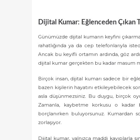
Dijital Kumar: Eğlenceden Çıkan T
Günümüzde dijital kumarın keyfini çıkarmak
rahatlığında ya da cep telefonlarıyla is
Ancak bu keyifli ortamın ardında, göz ard
dijital kumar gerçekten bu kadar masum 
Birçok insan, dijital kumarı sadece bir eğ
bazen kişilerin hayatını etkileyebilecek so
asla düşünmezsiniz. Bu duygu, birçok oy
Zamanla, kaybetme korkusu o kadar bü
borçlanırken buluyorsunuz. Kumardan so
zorlaşıyor.
Dijital kumar, yalnızca maddi kayıplarla sı