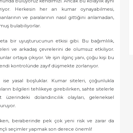
ununda buluyoruz kendimizi. Ancak bu kolaylık aynı
riyor. Herkesin her an kumar oynayabilmesi,
manlarının ve paralarının nasıl gittiğini anlamadan,
lmuş bulabiliyorlar.
 bir uyuşturucunun etkisi gibi. Bu bağımlılık,
eleri ve arkadaş çevrelerini de olumsuz etkiliyor.
nlar ortaya çıkıyor. Ve işin ilginç yanı, çoğu kişi bu
ndi kontrolünde zayıf düşmekte zorlanıyor.
n ise yasal boşluklar. Kumar siteleri, çoğunlukla
ın bilgileri tehlikeye girebilirken, sahte sitelerle
t üzerindeki dolandırıcılık olayları, geleneksel
uruyor.
arken, beraberinde pek çok yeni risk ve zarar da
linçli seçimler yapmak son derece önemli!