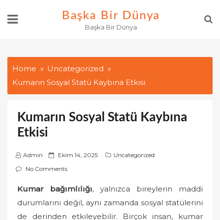
Skip
Başka Bir Dünya
to
Başka Bir Dünya
content
Home
Uncategorized
Kumarın Sosyal Statü Kaybına Etkisi
Kumarın Sosyal Statü Kaybına
Etkisi
P
Admin
Ekim 14, 2025
Uncategorized
o
No Comments
s
Kumar bağımlılığı
, yalnızca bireylerin maddi
t
durumlarını değil, aynı zamanda sosyal statülerini
e
d
de derinden etkileyebilir. Birçok insan, kumar