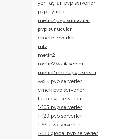
yeni açılan pvp serverler
pvp oyunlar
metin2 pvp sunucular
pvp sunucular
emek serverler
mt2
metin2
metin2 wslik server
metin2 emek pvp server
wslik pvp serverler
emek pvp serverler
farm pvp serverler
1-105 pvp serverler
1-120 pvp serverler
1-99 pvp serverler
1-120 global pvp serverler