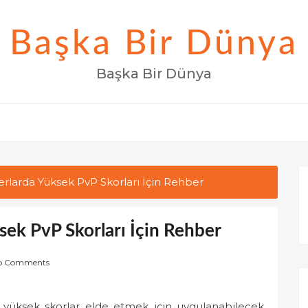
Başka Bir Dünya
Başka Bir Dünya
rlarda Yüksek PvP Skorları İçin Rehber
ek PvP Skorları İçin Rehber
o Comments
yüksek skorlar elde etmek için uygulanabilecek