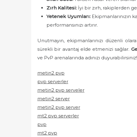
Zırh Kalitesi:
İyi bir zırh, rakiplerden g
Yetenek Uyumları:
Ekipmanlarınızın ka
performansınızı artırır.
Unutmayın, ekipmanlarınızı düzenli olara
sürekli bir avantaj elde etmenizi sağlar.
Ge
ve PvP arenalarında adınızı duyurabilirsiniz!
metin2 pvp
pvp serverler
metin2 pvp serveler
metin2 server
metin2 pvp server
mt2 pvp serverler
pvp
mt2 pvp