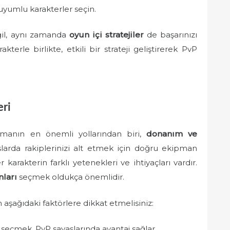
uyumlu karakterler seçin.
ğil, aynı zamanda
oyun içi stratejiler
de başarınızı
terle birlikte, etkili bir strateji geliştirerek PvP
eri
şmanın en önemli yollarından biri,
donanım ve
larda rakiplerinizi alt etmek için doğru ekipman
r karakterin farklı yetenekleri ve ihtiyaçları vardır.
ları
seçmek oldukça önemlidir.
 aşağıdaki faktörlere dikkat etmelisiniz:
 seçmek, PvP savaşlarında avantaj sağlar.