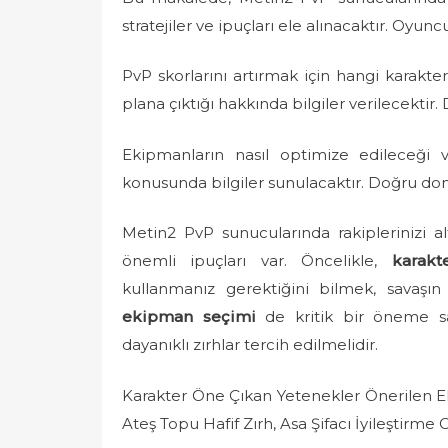
e
stratejiler ve ipuçları ele alınacaktır. Oyuncu
d
o
PvP skorlarını artırmak için hangi karakte
n
plana çıktığı hakkında bilgiler verilecektir
Ekipmanların nasıl optimize edileceği 
konusunda bilgiler sunulacaktır. Doğru dona
Metin2 PvP sunucularında rakiplerinizi 
önemli ipuçları var. Öncelikle,
karakte
kullanmanız gerektiğini bilmek, savaşın 
ekipman seçimi
de kritik bir öneme sah
dayanıklı zırhlar tercih edilmelidir.
Karakter Öne Çıkan Yetenekler Önerilen Ek
Ateş Topu Hafif Zırh, Asa Şifacı İyileştirme 