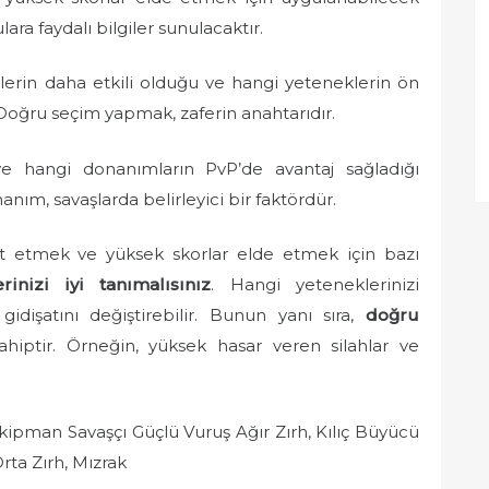
lara faydalı bilgiler sunulacaktır.
rlerin daha etkili olduğu ve hangi yeteneklerin ön
. Doğru seçim yapmak, zaferin anahtarıdır.
ve hangi donanımların PvP’de avantaj sağladığı
nım, savaşlarda belirleyici bir faktördür.
alt etmek ve yüksek skorlar elde etmek için bazı
rinizi iyi tanımalısınız
. Hangi yeteneklerinizi
gidişatını değiştirebilir. Bunun yanı sıra,
doğru
iptir. Örneğin, yüksek hasar veren silahlar ve
ipman Savaşçı Güçlü Vuruş Ağır Zırh, Kılıç Büyücü
Orta Zırh, Mızrak