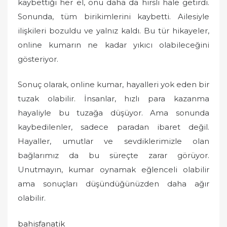
kaybettiği her el, onu daha da hırslı hale getirdi.
Sonunda, tüm birikimlerini kaybetti. Ailesiyle
ilişkileri bozuldu ve yalnız kaldı. Bu tür hikayeler,
online kumarın ne kadar yıkıcı olabileceğini
gösteriyor.
Sonuç olarak, online kumar, hayalleri yok eden bir
tuzak olabilir. İnsanlar, hızlı para kazanma
hayaliyle bu tuzağa düşüyor. Ama sonunda
kaybedilenler, sadece paradan ibaret değil.
Hayaller, umutlar ve sevdiklerimizle olan
bağlarımız da bu süreçte zarar görüyor.
Unutmayın, kumar oynamak eğlenceli olabilir
ama sonuçları düşündüğünüzden daha ağır
olabilir.
bahisfanatik