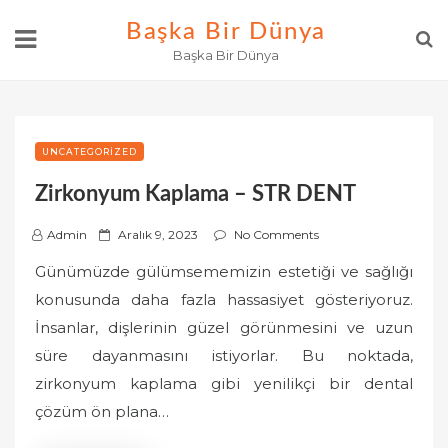
Skip
Başka Bir Dünya
to
Başka Bir Dünya
content
UNCATEGORIZED
Zirkonyum Kaplama – STR DENT
P
Admin
Aralık 9, 2023
No Comments
o
Günümüzde gülümsememizin estetiği ve sağlığı
s
konusunda daha fazla hassasiyet gösteriyoruz.
t
İnsanlar, dişlerinin güzel görünmesini ve uzun
e
süre dayanmasını istiyorlar. Bu noktada,
d
o
zirkonyum kaplama gibi yenilikçi bir dental
n
çözüm ön plana…