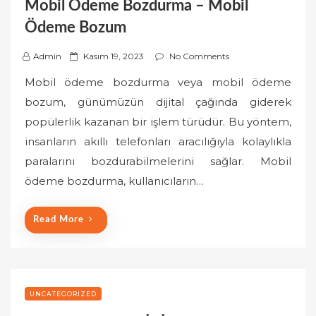
Mobil Ödeme Bozdurma – Mobil
Ödeme Bozum
P
Admin
Kasım 19, 2023
No Comments
o
Mobil ödeme bozdurma veya mobil ödeme
s
bozum, günümüzün dijital çağında giderek
t
popülerlik kazanan bir işlem türüdür. Bu yöntem,
e
insanların akıllı telefonları aracılığıyla kolaylıkla
d
o
paralarını bozdurabilmelerini sağlar. Mobil
n
ödeme bozdurma, kullanıcıların…
Read More
UNCATEGORIZED