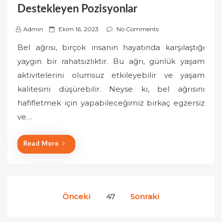
Destekleyen Pozisyonlar
P
Admin
Ekim 16, 2023
No Comments
o
Bel ağrısı, birçok insanın hayatında karşılaştığı
s
yaygın bir rahatsızlıktır. Bu ağrı, günlük yaşam
t
aktivitelerini olumsuz etkileyebilir ve yaşam
e
kalitesini düşürebilir. Neyse ki, bel ağrısını
d
o
hafifletmek için yapabileceğimiz birkaç egzersiz
n
ve…
Read More
Yazı
Önceki
47
Sonraki
sayfalaması