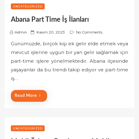
UNCATEGORIZED
Abana Part Time İş İlanları
P
Admin
Kasım 20, 2023
No Comments
o
Günümüzde, birçok kişi ek gelir elde etmek veya
s
mevcut işlerine uygun bir yan gelir sağlamak için
t
part-time işlere yönelmektedir. Abana ilçesinde
e
yaşayanlar da bu trendi takip ediyor ve part-time
d
o
iş…
n
Read More
UNCATEGORIZED