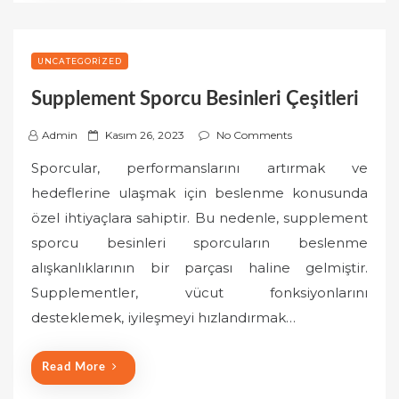
UNCATEGORIZED
Supplement Sporcu Besinleri Çeşitleri
P
Admin
Kasım 26, 2023
No Comments
o
Sporcular, performanslarını artırmak ve
s
hedeflerine ulaşmak için beslenme konusunda
t
özel ihtiyaçlara sahiptir. Bu nedenle, supplement
e
sporcu besinleri sporcuların beslenme
d
o
alışkanlıklarının bir parçası haline gelmiştir.
n
Supplementler, vücut fonksiyonlarını
desteklemek, iyileşmeyi hızlandırmak…
Read More