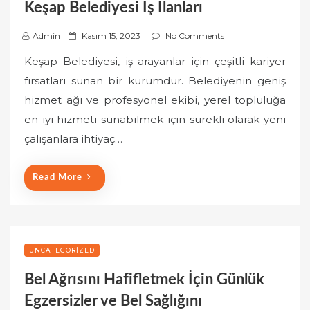
Keşap Belediyesi İş İlanları
P
Admin
Kasım 15, 2023
No Comments
o
Keşap Belediyesi, iş arayanlar için çeşitli kariyer
s
fırsatları sunan bir kurumdur. Belediyenin geniş
t
hizmet ağı ve profesyonel ekibi, yerel topluluğa
e
en iyi hizmeti sunabilmek için sürekli olarak yeni
d
o
çalışanlara ihtiyaç…
n
Read More
UNCATEGORIZED
Bel Ağrısını Hafifletmek İçin Günlük
Egzersizler ve Bel Sağlığını