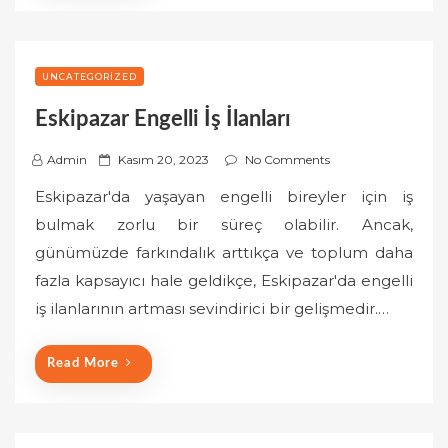
UNCATEGORIZED
Eskipazar Engelli İş İlanları
P
Admin
Kasım 20, 2023
No Comments
o
Eskipazar'da yaşayan engelli bireyler için iş
s
bulmak zorlu bir süreç olabilir. Ancak,
t
günümüzde farkındalık arttıkça ve toplum daha
e
fazla kapsayıcı hale geldikçe, Eskipazar'da engelli
d
o
iş ilanlarının artması sevindirici bir gelişmedir.…
n
Read More