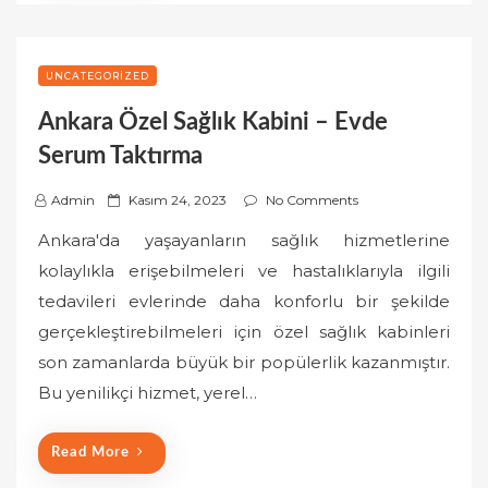
UNCATEGORIZED
Ankara Özel Sağlık Kabini – Evde
Serum Taktırma
P
Admin
Kasım 24, 2023
No Comments
o
Ankara'da yaşayanların sağlık hizmetlerine
s
kolaylıkla erişebilmeleri ve hastalıklarıyla ilgili
t
tedavileri evlerinde daha konforlu bir şekilde
e
gerçekleştirebilmeleri için özel sağlık kabinleri
d
o
son zamanlarda büyük bir popülerlik kazanmıştır.
n
Bu yenilikçi hizmet, yerel…
Read More