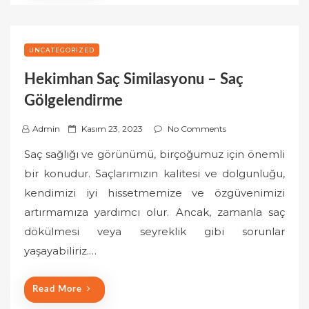
UNCATEGORIZED
Hekimhan Saç Similasyonu – Saç
Gölgelendirme
P
Admin
Kasım 23, 2023
No Comments
o
Saç sağlığı ve görünümü, birçoğumuz için önemli
s
bir konudur. Saçlarımızın kalitesi ve dolgunluğu,
t
kendimizi iyi hissetmemize ve özgüvenimizi
e
artırmamıza yardımcı olur. Ancak, zamanla saç
d
o
dökülmesi veya seyreklik gibi sorunlar
n
yaşayabiliriz.…
Read More