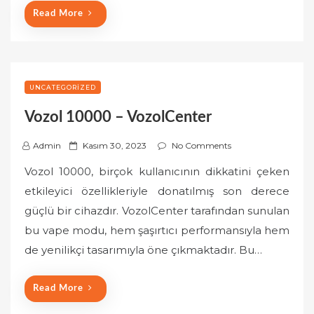
Read More
UNCATEGORIZED
Vozol 10000 – VozolCenter
P
Admin
Kasım 30, 2023
No Comments
o
Vozol 10000, birçok kullanıcının dikkatini çeken
s
etkileyici özellikleriyle donatılmış son derece
t
güçlü bir cihazdır. VozolCenter tarafından sunulan
e
bu vape modu, hem şaşırtıcı performansıyla hem
d
o
de yenilikçi tasarımıyla öne çıkmaktadır. Bu…
n
Read More