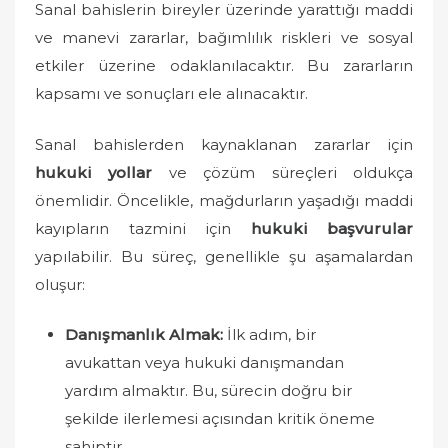
Sanal bahislerin bireyler üzerinde yarattığı maddi
ve manevi zararlar, bağımlılık riskleri ve sosyal
etkiler üzerine odaklanılacaktır. Bu zararların
kapsamı ve sonuçları ele alınacaktır.
Sanal bahislerden kaynaklanan zararlar için
hukuki yollar
ve çözüm süreçleri oldukça
önemlidir. Öncelikle, mağdurların yaşadığı maddi
kayıpların tazmini için
hukuki başvurular
yapılabilir. Bu süreç, genellikle şu aşamalardan
oluşur:
Danışmanlık Almak:
İlk adım, bir
avukattan veya hukuki danışmandan
yardım almaktır. Bu, sürecin doğru bir
şekilde ilerlemesi açısından kritik öneme
sahiptir.