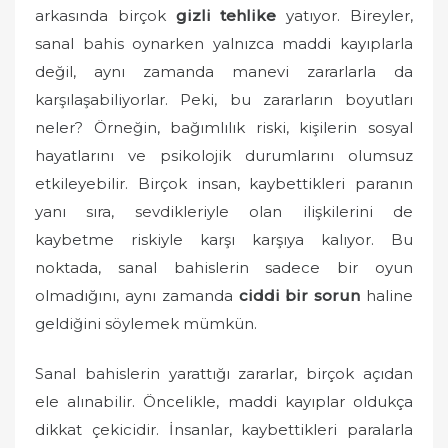
o
arkasında birçok
gizli tehlike
yatıyor. Bireyler,
n
sanal bahis oynarken yalnızca maddi kayıplarla
değil, aynı zamanda manevi zararlarla da
karşılaşabiliyorlar. Peki, bu zararların boyutları
neler? Örneğin, bağımlılık riski, kişilerin sosyal
hayatlarını ve psikolojik durumlarını olumsuz
etkileyebilir. Birçok insan, kaybettikleri paranın
yanı sıra, sevdikleriyle olan ilişkilerini de
kaybetme riskiyle karşı karşıya kalıyor. Bu
noktada, sanal bahislerin sadece bir oyun
olmadığını, aynı zamanda
ciddi bir sorun
haline
geldiğini söylemek mümkün.
Sanal bahislerin yarattığı zararlar, birçok açıdan
ele alınabilir. Öncelikle, maddi kayıplar oldukça
dikkat çekicidir. İnsanlar, kaybettikleri paralarla