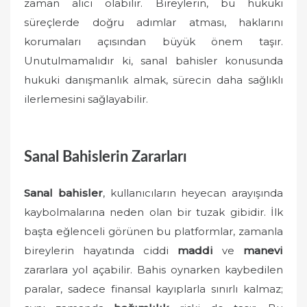
zaman alıcı olabilir. Bireylerin, bu hukuki
süreçlerde doğru adımlar atması, haklarını
korumaları açısından büyük önem taşır.
Unutulmamalıdır ki, sanal bahisler konusunda
hukuki danışmanlık almak, sürecin daha sağlıklı
ilerlemesini sağlayabilir.
Sanal Bahislerin Zararları
Sanal bahisler
, kullanıcıların heyecan arayışında
kaybolmalarına neden olan bir tuzak gibidir. İlk
başta eğlenceli görünen bu platformlar, zamanla
bireylerin hayatında ciddi
maddi
ve
manevi
zararlara yol açabilir. Bahis oynarken kaybedilen
paralar, sadece finansal kayıplarla sınırlı kalmaz;