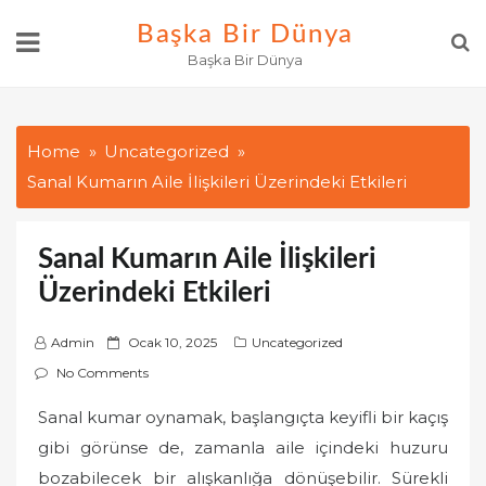
Skip
Başka Bir Dünya
to
Başka Bir Dünya
content
Home
Uncategorized
Sanal Kumarın Aile İlişkileri Üzerindeki Etkileri
Sanal Kumarın Aile İlişkileri
Üzerindeki Etkileri
P
Admin
Ocak 10, 2025
Uncategorized
o
No Comments
s
Sanal kumar oynamak, başlangıçta keyifli bir kaçış
t
gibi görünse de, zamanla aile içindeki huzuru
e
d
bozabilecek bir alışkanlığa dönüşebilir. Sürekli