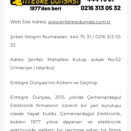
e
d
o
Web Site Adresi;
www.entegredunyasi.com.tr
n
Şirket İletişim Numaraları: 444 75 31 / 0216 313 05
32
Adres: Şerifali Mahallesi Kutup sokak No:52
Ümraniye / İstanbul
Entegre Dünyası’nın Kökeni ve Geçmişi
Entegre Dünyası, 2015 yılında Çemenardagül
Elektronik firmasının özverili bir yan kuruluşu
olarak hayat buldu. Çemenardagül Elektronik,
kökleri 1977 yılına dayanan ve elektronik
sektöründe sağlam bir geçmişe sahip bir firma