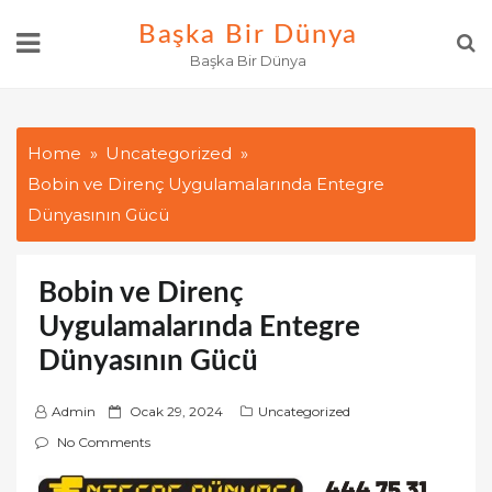
Skip
Başka Bir Dünya
to
Başka Bir Dünya
content
Home
Uncategorized
Bobin ve Direnç Uygulamalarında Entegre
Dünyasının Gücü
Bobin ve Direnç
Uygulamalarında Entegre
Dünyasının Gücü
P
Admin
Ocak 29, 2024
Uncategorized
o
No Comments
s
t