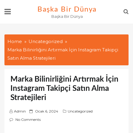
Skip
Başka Bir Dünya
to
Başka Bir Dünya
content
Home
Uncategorized
Marka Bilinirliğini Artırmak İçin Instagram Takipçi
Satın Alma Stratejileri
Marka Bilinirliğini Artırmak İçin
Instagram Takipçi Satın Alma
Stratejileri
P
Admin
Ocak 6, 2024
Uncategorized
o
No Comments
s
t