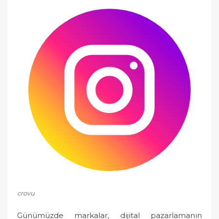
e
d
o
n
crovu
Günümüzde markalar, dijital pazarlamanın