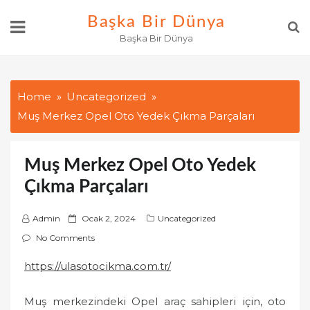
Skip
Başka Bir Dünya
to
Başka Bir Dünya
content
Home
Uncategorized
Muş Merkez Opel Oto Yedek Çıkma Parçaları
Muş Merkez Opel Oto Yedek
Çıkma Parçaları
P
Admin
Ocak 2, 2024
Uncategorized
o
No Comments
s
https://ulasotocikma.com.tr/
t
e
Muş merkezindeki Opel araç sahipleri için, oto
d