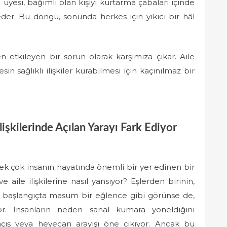
e üyesi, bağımlı olan kişiyi kurtarma çabaları içinde
eder. Bu döngü, sonunda herkes için yıkıcı bir hâl
den etkileyen bir sorun olarak karşımıza çıkar. Aile
n sağlıklı ilişkiler kurabilmesi için kaçınılmaz bir
işkilerinde Açılan Yarayı Fark Ediyor
pek çok insanın hayatında önemli bir yer edinen bir
 aile ilişkilerine nasıl yansıyor? Eşlerden birinin,
ı, başlangıçta masum bir eğlence gibi görünse de,
or. İnsanların neden sanal kumara yöneldiğini
ış veya heyecan arayışı öne çıkıyor. Ancak bu