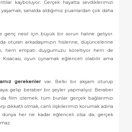
tılar kayboluyor. Gerçek hayatta sevdiklerimizi
ı yaşamak, sanalda aldığımız puanlardan çok daha
kle genç nesil için büyük bir sorun haline geliyor.
da oturan arkadaşımızın hislerine, düşüncelerine
um, hem empati duygumuzu köreltiyor hem de
or. Kısacası, oyun oynamak eğlenceli olabilir ama
mamız gerekenler
var. Belki bir akşam oturup
aya gelip beraber bir şeyler yapmalıyız. Beraber
 da film izlemek; tüm bunlar gerçek bağlarımızı
rşı dikkatli olmak, canlı ilişkilerimizi korumak adına
 dünya her ne kadar eğlenceli olsa da, gerçek
amaz.