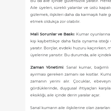
Bu da aile içinde güvensizlik yaratır. Herk
e
Aile üyeleri, sürekli yalanlar ve üstü kapal
d
gizlemek, ilişkileri daha da karmaşık hale 
o
etmek oldukça zor olabilir.
n
Mali Sorunlar ve Baskı
: Kumar oyunlarına h
kişi kaybettikçe daha fazla oynama isteği 
yaratır. Borçlar, evdeki huzuru kaçırırken, m
üyelerine yansıtır. Bu durumda, aile içindeki
Zaman Yönetimi
: Sanal kumar, bağımlı o
ayırması gereken zamanı ise kısıtlar. Kuma
zamanın yerini alır. Çocuklar, ebevey
gördüklerinde, duygusal ihtiyaçları karşıl
eksikliği, aile içinde derin yaralar açar.
Sanal kumarın aile ilişkilerine olan zararla