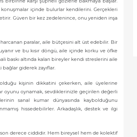
es birbirine karşı şüpheli gözlerle bakmaya başlar.
ı konuşmalar içinde bulurlar kendilerini. Gerçekleri
getirir. Güven bir kez zedelenince, onu yeniden inşa
arcanan paralar, aile bütçesini alt üst edebilir. Bir
uyanır ve bu kısır döngü, aile içinde korku ve öfke
ali baskı altında kalan bireyler kendi streslerini aile
 bağlar giderek zayıflar.
lduğu kişinin dikkatini çekerken, aile üyelerine
r oyunu oynamak, sevdiklerinizle geçirilen değerli
nlerinin sanal kumar dünyasında kaybolduğunu
anmamış hissedebilirler. Arkadaşlık, destek ve ilgi
rı son derece ciddidir. Hem bireysel hem de kolektif