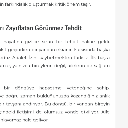
farkındalık oluşturmak kritik önem taşır.
rı Zayıflatan Görünmez Tehdit
ayatına gizlice sızan bir tehdit haline geldi.
akit geçirirken bir yandan ekranın karşısında başka
edüz Adalet İzini kaybetmekten farksız! İlk başta
r, yalnızca bireylerin değil, ailelerin de sağlam
ıcı bir döngüye hapsetme yeteneğine sahip.
ğı ve doğru zaman bulduğunuzda kazandığınız anlık
ir tavşanı andırıyor. Bu döngü, bir yandan bireyin
çindeki iletişimi de olumsuz yönde etkiliyor. Aile
anlayamaz hale geliyor.