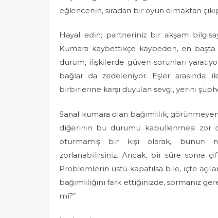
eğlencenin, sıradan bir oyun olmaktan çık
Hayal edin; partneriniz bir akşam bilgis
Kumara kaybettikçe kaybeden, en başta k
durum, ilişkilerde güven sorunları yaratıyor
bağlar da zedeleniyor. Eşler arasında ile
birbirlerine karşı duyulan sevgi, yerini şüph
Sanal kumara olan bağımlılık, görünmeyen b
diğerinin bu durumu kabullenmesi zor ol
oturmamış bir kişi olarak, bunun n
zorlanabilirsiniz. Ancak, bir süre sonra çif
Problemlerin üstü kapatılsa bile, içte açıl
bağımlılığını fark ettiğinizde, sormanız ger
mi?”