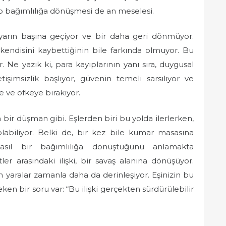
ıp bağımlılığa dönüşmesi de an meselesi.
ayarın başına geçiyor ve bir daha geri dönmüyor.
endisini kaybettiğinin bile farkında olmuyor. Bu
. Ne yazık ki, para kayıplarının yanı sıra, duygusal
tişimsizlik başlıyor, güvenin temeli sarsılıyor ve
e ve öfkeye bırakıyor.
ir düşman gibi. Eşlerden biri bu yolda ilerlerken,
abiliyor. Belki de, bir kez bile kumar masasına
asıl bir bağımlılığa dönüştüğünü anlamakta
tler arasındaki ilişki, bir savaş alanına dönüşüyor.
an yaralar zamanla daha da derinleşiyor. Eşinizin bu
eken bir soru var: “Bu ilişki gerçekten sürdürülebilir