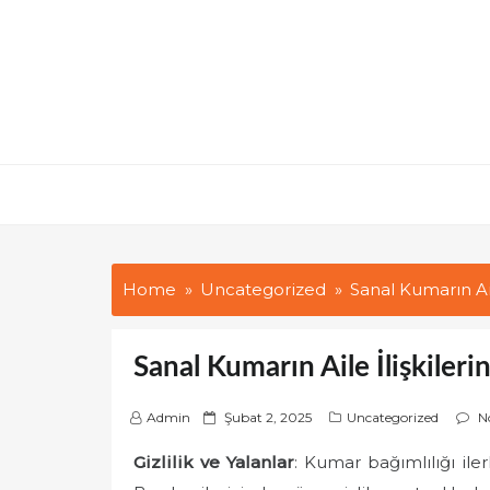
Skip
to
content
Home
Uncategorized
Sanal Kumarın Ail
Sanal Kumarın Aile İlişkileri
P
Admin
Şubat 2, 2025
Uncategorized
N
o
Gizlilik ve Yalanlar
: Kumar bağımlılığı ile
s
t