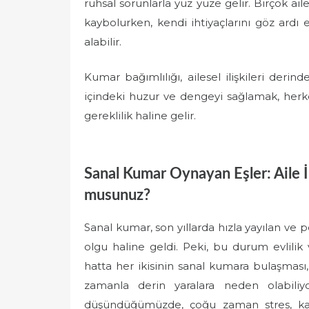
ruhsal sorunlarla yüz yüze gelir. Birçok ail
kaybolurken, kendi ihtiyaçlarını göz ardı 
alabilir.
Kumar bağımlılığı, ailesel ilişkileri derin
içindeki huzur ve dengeyi sağlamak, herkesi
gereklilik haline gelir.
Sanal Kumar Oynayan Eşler: Aile İl
musunuz?
Sanal kumar, son yıllarda hızla yayılan ve 
olgu haline geldi. Peki, bu durum evlilik ve
hatta her ikisinin sanal kumara bulaşmas
zamanla derin yaralara neden olabiliy
düşündüğümüzde, çoğu zaman stres, kaç